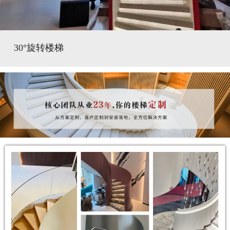
30°旋转楼梯