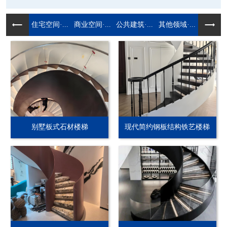
住宅空间·...
商业空间·...
公共建筑·...
其他领域·...
别墅板式石材楼梯
现代简约钢板结构铁艺楼梯