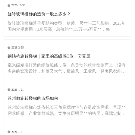
2025-10-30
旋转玻璃楼梯的造价一般是多少？
旋转玻璃楼梯造价受结构类型、材质、尺寸与工艺影响，2025年
国内常规家用（3米层高）总价约**1.5万—5万元**，每
2026-2-25
钢结构旋转楼梯｜家里的高级感C位非它莫属
毫米级精准打造的螺旋弧线，像一条灵动的丝带盘旋而上，没有
多余的繁琐设计，利落又大气，极简风、工业风、轻奢风都能完
美适配
2026-1-21
苏州做旋转楼梯的市场如何
苏州旋转楼梯市场依托长三角高端住宅与存量改造需求，呈现**
需求旺盛、产业集群成熟、竞争分层明显**的格局，高端定制与
标
2026-1-3