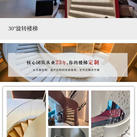
30°旋转楼梯