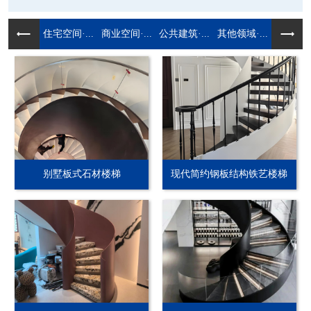
住宅空间·...
商业空间·...
公共建筑·...
其他领域·...
别墅板式石材楼梯
现代简约钢板结构铁艺楼梯