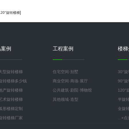
]
120°旋转楼梯
品案例
工程案例
楼梯
大型旋转楼梯
住宅空间·别墅
30°
旋转楼梯多少钱
商业空间·商场·展厅
90°
地产旋转楼梯
公共建筑·剧院·博物馆
120
艺术旋转楼梯
其他领域·造型
半旋
弧形楼梯定制
全旋
旋转楼梯厂家
...