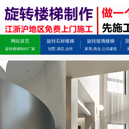
网站首页
旋转石材楼梯
旋转玻璃楼梯
旋转楼梯制作厂家
别墅,酒店,会所
家用,商业,公共建筑