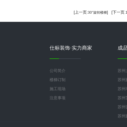
[上一页:
] [下一页:
30°旋转楼梯
仕标装饰·实力商家
成
公司简介
苏州
楼梯订制
苏州
施工现场
苏州
注意事项
苏州
苏州
苏州