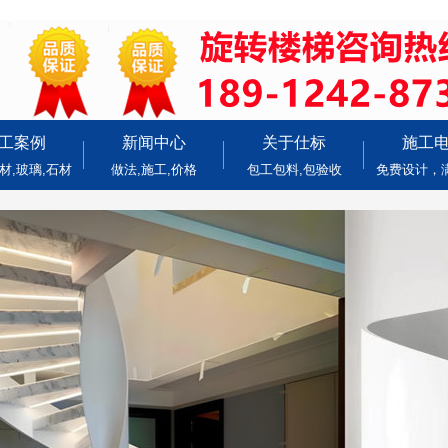
工案例
新闻中心
关于仕标
施工
材,玻璃,石材
做法,施工,价格
包工包料,包验收
免费设计，