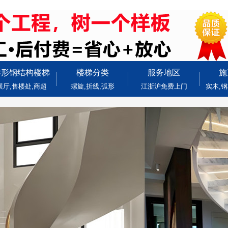
异形钢结构楼梯
楼梯分类
服务地区
施
展厅,售楼处,商超
螺旋,折线,弧形
江浙沪免费上门
实木,钢