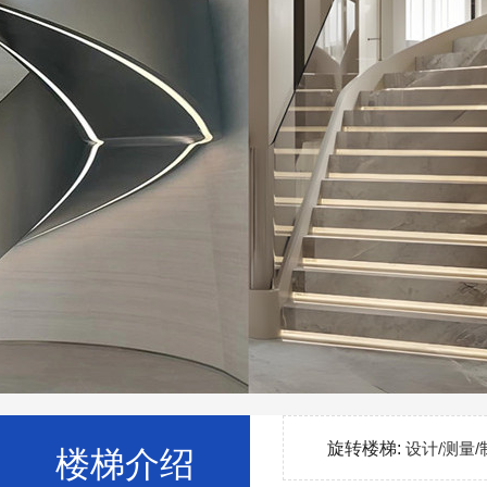
旋转楼梯:
设计/测量/
楼梯介绍