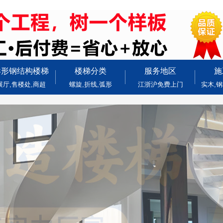
异形钢结构楼梯
楼梯分类
服务地区
施
展厅,售楼处,商超
螺旋,折线,弧形
江浙沪免费上门
实木,钢