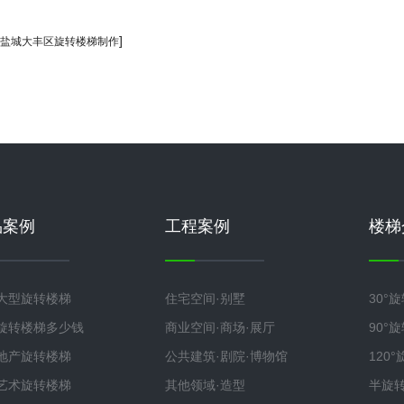
]
盐城大丰区旋转楼梯制作
品案例
工程案例
楼梯
大型旋转楼梯
住宅空间·别墅
30°
旋转楼梯多少钱
商业空间·商场·展厅
90°
地产旋转楼梯
公共建筑·剧院·博物馆
120
艺术旋转楼梯
其他领域·造型
半旋