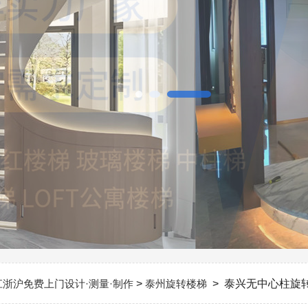
江浙沪免费上门设计·测量·制作
>
泰州旋转楼梯
> 泰兴无中心柱旋