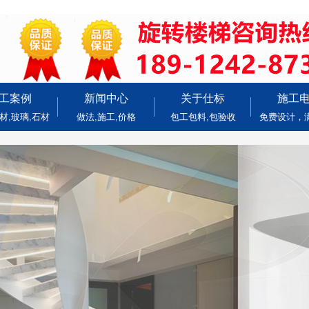
工案例
新闻中心
关于仕标
施工
材,玻璃,石材
做法,施工,价格
包工包料,包验收
免费设计，