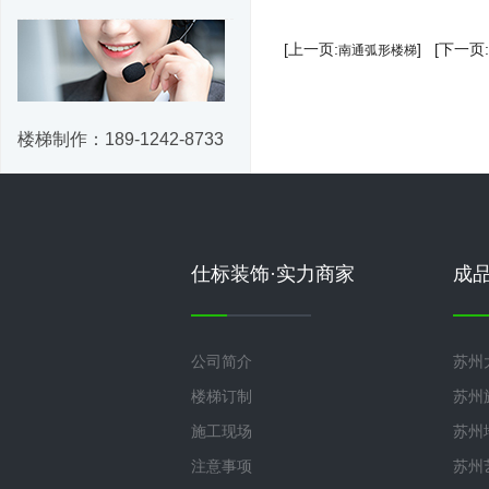
[上一页:
] [下一页:
南通弧形楼梯
楼梯制作：
189-1242-8733
仕标装饰·实力商家
成
公司简介
苏州
楼梯订制
苏州
施工现场
苏州
注意事项
苏州