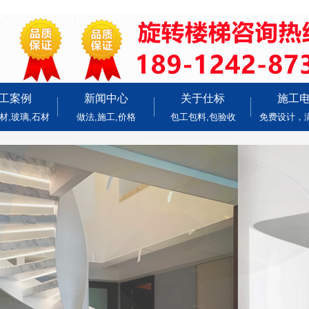
工案例
新闻中心
关于仕标
施工
材,玻璃,石材
做法,施工,价格
包工包料,包验收
免费设计，