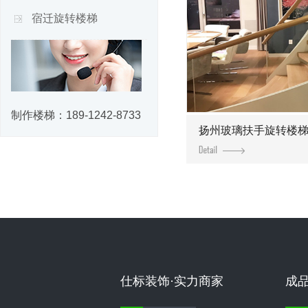
宿迁旋转楼梯
制作楼梯：
189-1242-8733
扬州玻璃扶手旋转楼
仕标装饰·实力商家
成