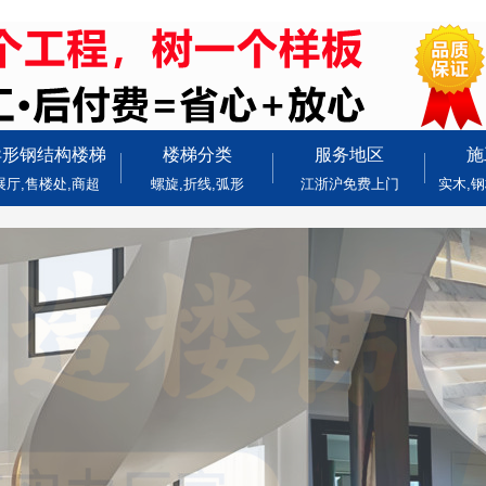
异形钢结构楼梯
楼梯分类
服务地区
施
展厅,售楼处,商超
螺旋,折线,弧形
江浙沪免费上门
实木,钢