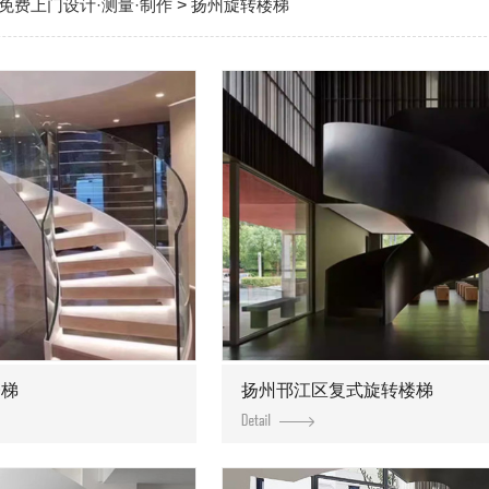
免费上门设计·测量·制作
>
扬州旋转楼梯
楼梯
扬州邗江区复式旋转楼梯