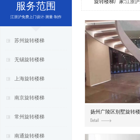
旋转楼梯厂家:
江浙沪
服务范围
江浙沪免费上门设计·测量·制作
苏州旋转楼梯
无锡旋转楼梯
上海旋转楼梯
南京旋转楼梯
扬州广陵区别墅旋转
常州旋转楼梯
南通旋转楼梯