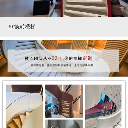
30°旋转楼梯