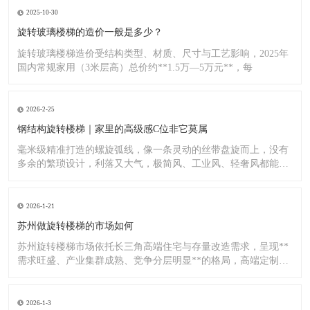
2025-10-30
旋转玻璃楼梯的造价一般是多少？
旋转玻璃楼梯造价受结构类型、材质、尺寸与工艺影响，2025年
国内常规家用（3米层高）总价约**1.5万—5万元**，每
2026-2-25
钢结构旋转楼梯｜家里的高级感C位非它莫属
毫米级精准打造的螺旋弧线，像一条灵动的丝带盘旋而上，没有
多余的繁琐设计，利落又大气，极简风、工业风、轻奢风都能完
美适配
2026-1-21
苏州做旋转楼梯的市场如何
苏州旋转楼梯市场依托长三角高端住宅与存量改造需求，呈现**
需求旺盛、产业集群成熟、竞争分层明显**的格局，高端定制与
标
2026-1-3