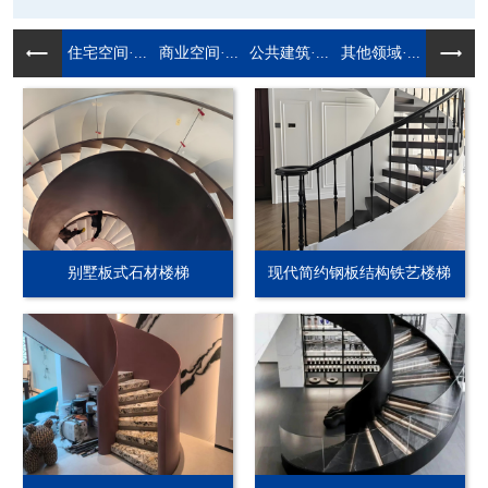
住宅空间·...
商业空间·...
公共建筑·...
其他领域·...
别墅板式石材楼梯
现代简约钢板结构铁艺楼梯