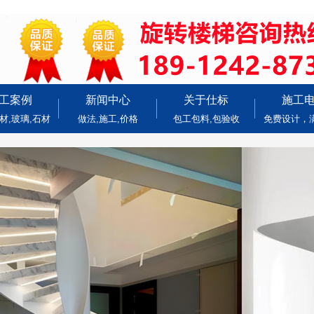
工案例
新闻中心
关于仕标
施工
材,玻璃,石材
做法,施工,价格
包工包料,包验收
免费设计，