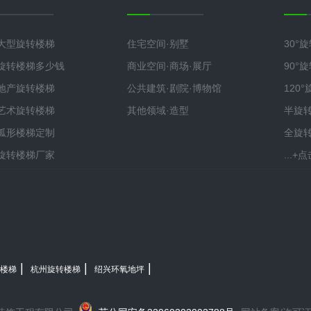
大型旋转楼梯
住宅空间·别墅
30°
旋转楼梯多少钱
商业空间·商场·展厅
90°
地产旋转楼梯
公共建筑·剧院·博物馆
120
艺术旋转楼梯
其他领域·造型
半旋
弧形楼梯定制
全旋
旋转楼梯厂家
...
|
|
|
楼梯
杭州旋转楼梯
绍兴环氧地坪