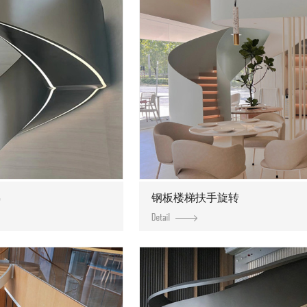
梯
钢板楼梯扶手旋转