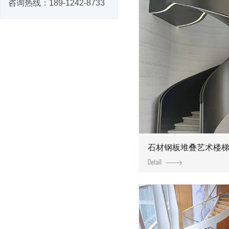
咨询热线：
189-1242-8733
石材钢板堆叠艺术楼