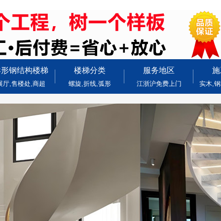
异形钢结构楼梯
楼梯分类
服务地区
施
展厅,售楼处,商超
螺旋,折线,弧形
江浙沪免费上门
实木,钢