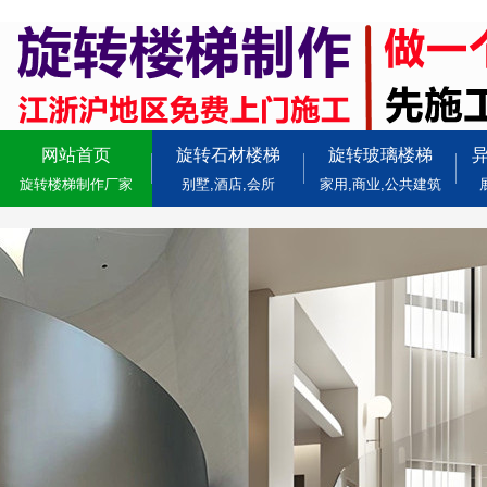
网站首页
旋转石材楼梯
旋转玻璃楼梯
旋转楼梯制作厂家
别墅,酒店,会所
家用,商业,公共建筑