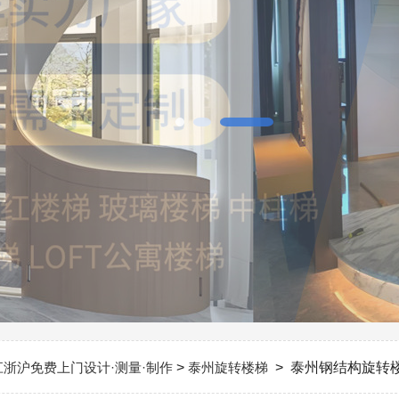
江浙沪免费上门设计·测量·制作
>
泰州旋转楼梯
> 泰州钢结构旋转