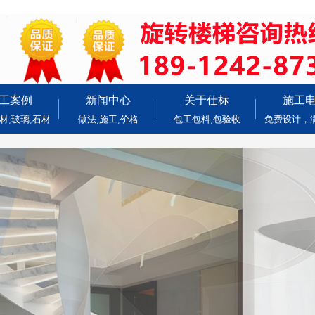
工案例
新闻中心
关于仕标
施工
材,玻璃,石材
做法,施工,价格
包工包料,包验收
免费设计，