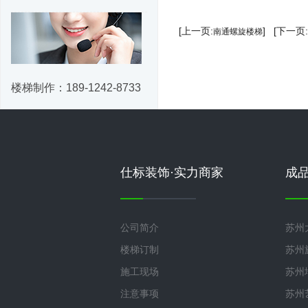
[上一页:
] [下一页:
南通螺旋楼梯
楼梯制作：
189-1242-8733
仕标装饰·实力商家
成
公司简介
苏州
楼梯订制
苏州
施工现场
苏州
注意事项
苏州