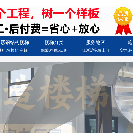
异形钢结构楼梯
楼梯分类
服务地区
施
展厅,售楼处,商超
螺旋,折线,弧形
江浙沪免费上门
实木,钢