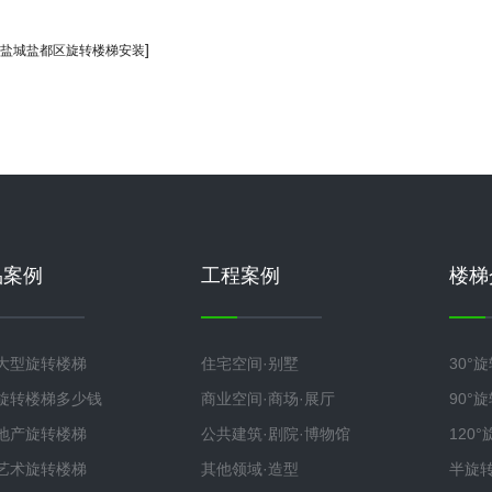
]
盐城盐都区旋转楼梯安装
品案例
工程案例
楼梯
大型旋转楼梯
住宅空间·别墅
30°
旋转楼梯多少钱
商业空间·商场·展厅
90°
地产旋转楼梯
公共建筑·剧院·博物馆
120
艺术旋转楼梯
其他领域·造型
半旋