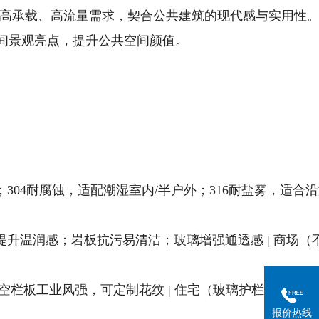
足高承载、高流量需求，契合公共建筑的现代感与实用性
间景观亮点，提升公共空间颜值。
合干燥室内；304耐腐蚀，适配潮湿室内/半户外；316耐盐雾，适合沿
；实木提升温润感；岩板抗污易清洁；玻璃增强通透感 | 商场（
简；镂空栏板工业风强，可定制花纹 | 住宅（玻璃护栏）、厂房
报价热线