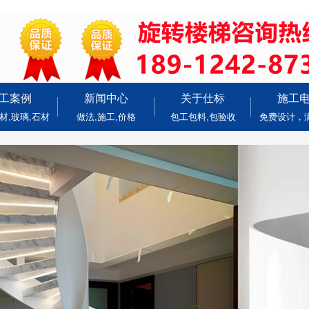
工案例
新闻中心
关于仕标
施工
材,玻璃,石材
做法,施工,价格
包工包料,包验收
免费设计，