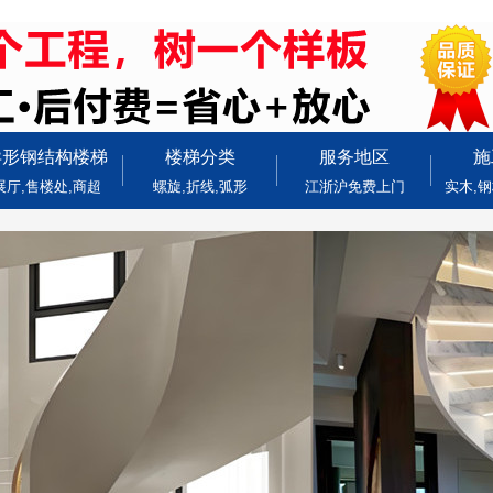
异形钢结构楼梯
楼梯分类
服务地区
施
展厅,售楼处,商超
螺旋,折线,弧形
江浙沪免费上门
实木,钢