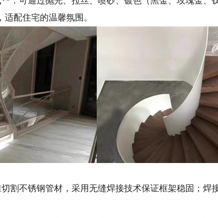
在线**：可通过抛光、拉丝、喷砂、镀色（黑金、玫瑰金
，适配住宅的温馨氛围。
需精准切割不锈钢管材，采用无缝焊接技术保证框架稳固；