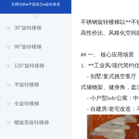
支撑结构●平面形态●旋转角度
不锈钢旋转楼梯以**不
30°旋转楼梯
高性价比、风格化空间
90°旋转楼梯
## 一、 核心应用场景
1. **工业风/现代简约住
120°旋转楼梯
- 别墅/复式挑空客
半旋转楼梯
式储物架、健身角，盘
- 小户型loft/公
全旋转楼梯
- 自建房/老宅改造
螺旋形旋转楼梯