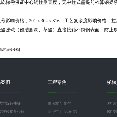
中柱式旋梯需保证中心钢柱垂直度，无中柱式需提前核算钢
材质型号影响价格，201＜304＜316；工艺复杂度影响
避免强酸强碱（如洁厕灵、草酸）直接接触不锈钢表面，防止
]
铁艺旋转楼梯
品案例
工程案例
楼梯
大型旋转楼梯
住宅空间·别墅
30°
旋转楼梯多少钱
商业空间·商场·展厅
90°