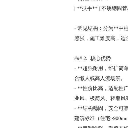
| **扶手** | 不
- 常见结构：分为**
感强，施工难度高，适合大
### 2. 核心优势
- **超强耐用，维护
合懒人或高人流场景。
- **性价比高，适配
业风、极简风、轻奢风
- **结构稳固，安全
建筑标准（住宅≥900m