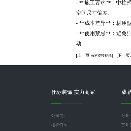
- **施工要求**：
空间尺寸偏差。
- **成本差异**：
- **使用禁忌**：
动。
[上一页:
] [下一页:
石材旋转楼梯
仕标装饰·实力商家
成
公司简介
苏州
楼梯订制
苏州