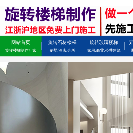
网站首页
旋转石材楼梯
旋转玻璃楼梯
旋转楼梯制作厂家
别墅,酒店,会所
家用,商业,公共建筑