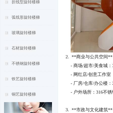
折线型旋转楼梯
弧线形旋转楼梯
玻璃旋转楼梯
石材旋转楼梯
2. **商业与公共空间**
不锈钢旋转楼梯
- 商场/超市/美食城
- 网红店/创意工作
铁艺旋转楼梯
- 厂房/仓库/办公楼
- 户外场所：316
铜艺旋转楼梯
3. **市政与文化建筑**