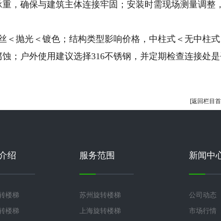
梁承重，确保与建筑主体连接牢固；安装时需现场测量调整
价格，拉丝＜抛光＜镀色；结构类型影响价格，中柱式＜无中柱
腐蚀；户外使用建议选择316不锈钢，并定期检查连接处
[返回栏目首
介绍
服务范围
新闻中
旋转楼梯
苏州旋转楼梯
公司动态
旋转楼梯
上海旋转楼梯
市场行情