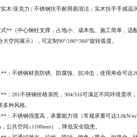
锈钢圆管/实木/亚克力 | 不锈钢扶手耐用易清洁；实木扶手手
中柱式**（中心钢柱支撑，占地小、成本低、施工简单，适
空间展示），可定制90°/180°/360°旋转弧度。
简单**：不锈钢材质防锈、防腐蚀、抗冲击，使用寿命可达
性广**：201不锈钢价格亲民，304/316可满足不同环
等多种风格。
可靠**：不锈钢强度高，承重能力强（常规承重可达3.0k
m，公共空间≥1100mm），降低安全隐患。