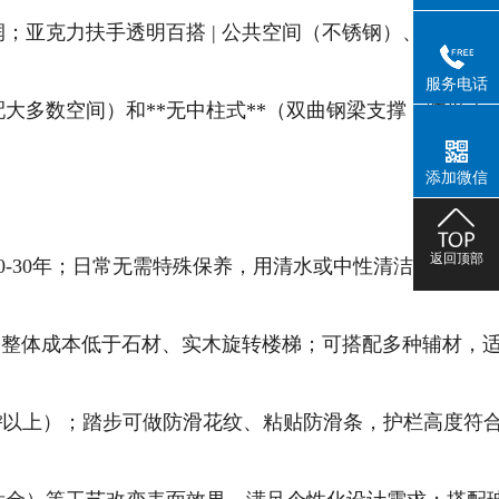
感温润；亚克力扶手透明百搭 | 公共空间（不锈钢）、住宅（实
服务电话
配大多数空间）和**无中柱式**（双曲钢梁支撑，跨度大
添加微信
返回顶部
20-30年；日常无需特殊保养，用清水或中性清洁剂擦拭即
境需求，整体成本低于石材、实木旋转楼梯；可搭配多种辅材，
N/m²以上）；踏步可做防滑花纹、粘贴防滑条，护栏高度符