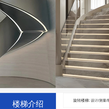
旋转楼梯:
设计/测量/
楼梯介绍