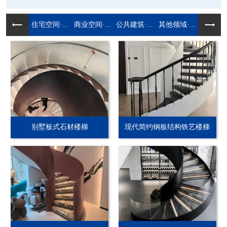
住宅空间·...
商业空间·...
公共建筑·...
其他领域·...
别墅板式石材楼梯
现代简约钢板结构铁艺楼梯