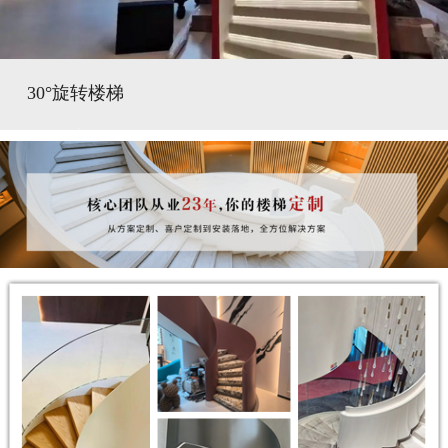
30°旋转楼梯