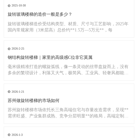
2025-10-30
旋转玻璃楼梯的造价一般是多少？
旋转玻璃楼梯造价受结构类型、材质、尺寸与工艺影响，2025年
国内常规家用（3米层高）总价约**1.5万—5万元**，每
2026-2-25
钢结构旋转楼梯｜家里的高级感C位非它莫属
毫米级精准打造的螺旋弧线，像一条灵动的丝带盘旋而上，没有
多余的繁琐设计，利落又大气，极简风、工业风、轻奢风都能完
美适配
2026-1-21
苏州做旋转楼梯的市场如何
苏州旋转楼梯市场依托长三角高端住宅与存量改造需求，呈现**
需求旺盛、产业集群成熟、竞争分层明显**的格局，高端定制与
标
2026-1-3