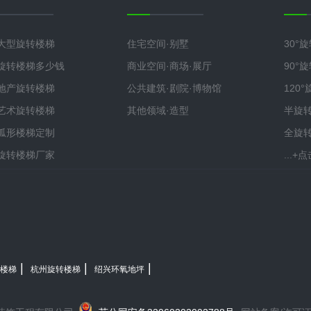
大型旋转楼梯
住宅空间·别墅
30°
旋转楼梯多少钱
商业空间·商场·展厅
90°
地产旋转楼梯
公共建筑·剧院·博物馆
120
艺术旋转楼梯
其他领域·造型
半旋
弧形楼梯定制
全旋
旋转楼梯厂家
...
|
|
|
楼梯
杭州旋转楼梯
绍兴环氧地坪