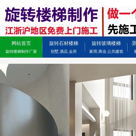
网站首页
旋转石材楼梯
旋转玻璃楼梯
旋转楼梯制作厂家
别墅,酒店,会所
家用,商业,公共建筑