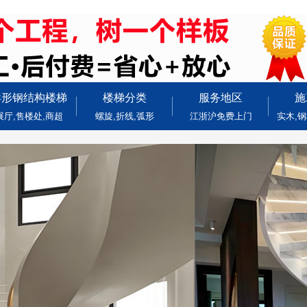
异形钢结构楼梯
楼梯分类
服务地区
施
展厅,售楼处,商超
螺旋,折线,弧形
江浙沪免费上门
实木,钢