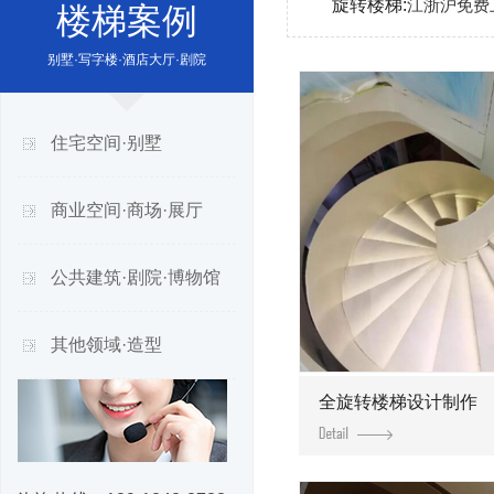
旋转楼梯:
江浙沪免费
楼梯案例
别墅·写字楼·酒店大厅·剧院
住宅空间·别墅
商业空间·商场·展厅
公共建筑·剧院·博物馆
其他领域·造型
全旋转楼梯设计制作