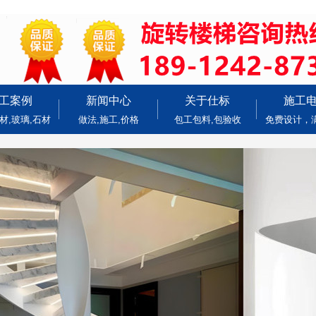
工案例
新闻中心
关于仕标
施工
材,玻璃,石材
做法,施工,价格
包工包料,包验收
免费设计，