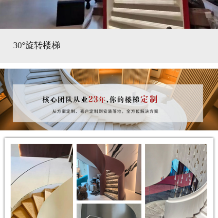
30°旋转楼梯