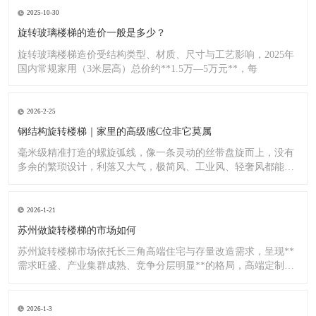
2025-10-30
旋转玻璃楼梯的造价一般是多少？
旋转玻璃楼梯造价受结构类型、材质、尺寸与工艺影响，2025年
国内常规家用（3米层高）总价约**1.5万—5万元**，每
2026-2-25
钢结构旋转楼梯｜家里的高级感C位非它莫属
毫米级精准打造的螺旋弧线，像一条灵动的丝带盘旋而上，没有
多余的繁琐设计，利落又大气，极简风、工业风、轻奢风都能完
美适配
2026-1-21
苏州做旋转楼梯的市场如何
苏州旋转楼梯市场依托长三角高端住宅与存量改造需求，呈现**
需求旺盛、产业集群成熟、竞争分层明显**的格局，高端定制与
标
2026-1-3