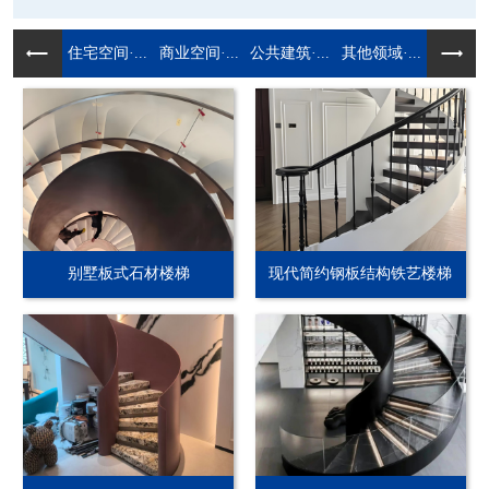
住宅空间·...
商业空间·...
公共建筑·...
其他领域·...
别墅板式石材楼梯
现代简约钢板结构铁艺楼梯