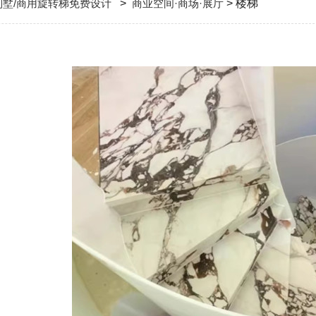
别墅/商用旋转梯免费设计
>
商业空间·商场·展厅
> 楼梯