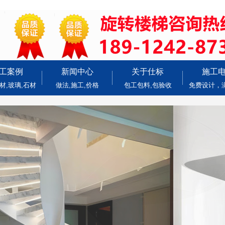
工案例
新闻中心
关于仕标
施工
材,玻璃,石材
做法,施工,价格
包工包料,包验收
免费设计，