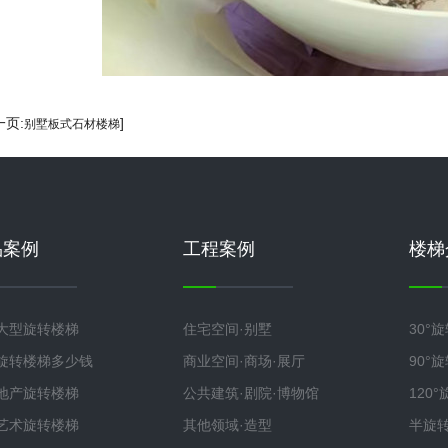
一页:
]
别墅板式石材楼梯
品案例
工程案例
楼梯
大型旋转楼梯
住宅空间·别墅
30°
旋转楼梯多少钱
商业空间·商场·展厅
90°
地产旋转楼梯
公共建筑·剧院·博物馆
120
艺术旋转楼梯
其他领域·造型
半旋