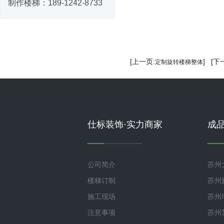
制作楼梯：
189-1242-8733
[上一页:
] [下
定制旋转楼梯整体
仕标装饰·实力商家
成
公司简介
苏州
楼梯订制
苏州
施工现场
苏州
注意事项
苏州