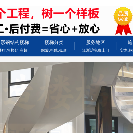
异形钢结构楼梯
楼梯分类
服务地区
施
展厅,售楼处,商超
螺旋,折线,弧形
江浙沪免费上门
实木,钢