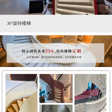
30°旋转楼梯