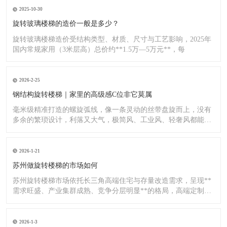
2025-10-30
旋转玻璃楼梯的造价一般是多少？
旋转玻璃楼梯造价受结构类型、材质、尺寸与工艺影响，2025年
国内常规家用（3米层高）总价约**1.5万—5万元**，每
2026-2-25
钢结构旋转楼梯｜家里的高级感C位非它莫属
毫米级精准打造的螺旋弧线，像一条灵动的丝带盘旋而上，没有
多余的繁琐设计，利落又大气，极简风、工业风、轻奢风都能完
美适配
2026-1-21
苏州做旋转楼梯的市场如何
苏州旋转楼梯市场依托长三角高端住宅与存量改造需求，呈现**
需求旺盛、产业集群成熟、竞争分层明显**的格局，高端定制与
标
2026-1-3