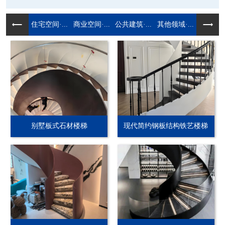
住宅空间·...
商业空间·...
公共建筑·...
其他领域·...
别墅板式石材楼梯
现代简约钢板结构铁艺楼梯