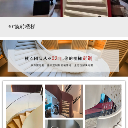
30°旋转楼梯