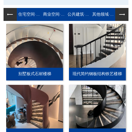
住宅空间·...
商业空间·...
公共建筑·...
其他领域·...
别墅板式石材楼梯
现代简约钢板结构铁艺楼梯