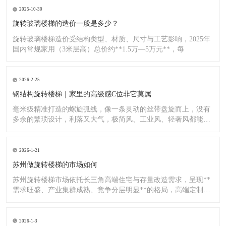
2025-10-30
旋转玻璃楼梯的造价一般是多少？
旋转玻璃楼梯造价受结构类型、材质、尺寸与工艺影响，2025年
国内常规家用（3米层高）总价约**1.5万—5万元**，每
2026-2-25
钢结构旋转楼梯｜家里的高级感C位非它莫属
毫米级精准打造的螺旋弧线，像一条灵动的丝带盘旋而上，没有
多余的繁琐设计，利落又大气，极简风、工业风、轻奢风都能完
美适配
2026-1-21
苏州做旋转楼梯的市场如何
苏州旋转楼梯市场依托长三角高端住宅与存量改造需求，呈现**
需求旺盛、产业集群成熟、竞争分层明显**的格局，高端定制与
标
2026-1-3