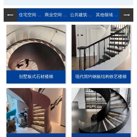
住宅空间·...
商业空间·...
公共建筑·...
其他领域·...
别墅板式石材楼梯
现代简约钢板结构铁艺楼梯