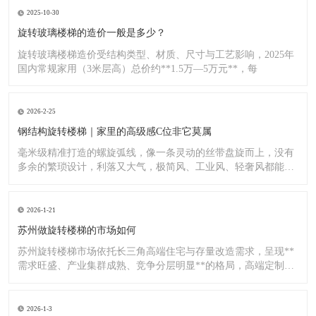
2025-10-30
旋转玻璃楼梯的造价一般是多少？
旋转玻璃楼梯造价受结构类型、材质、尺寸与工艺影响，2025年
国内常规家用（3米层高）总价约**1.5万—5万元**，每
2026-2-25
钢结构旋转楼梯｜家里的高级感C位非它莫属
毫米级精准打造的螺旋弧线，像一条灵动的丝带盘旋而上，没有
多余的繁琐设计，利落又大气，极简风、工业风、轻奢风都能完
美适配
2026-1-21
苏州做旋转楼梯的市场如何
苏州旋转楼梯市场依托长三角高端住宅与存量改造需求，呈现**
需求旺盛、产业集群成熟、竞争分层明显**的格局，高端定制与
标
2026-1-3