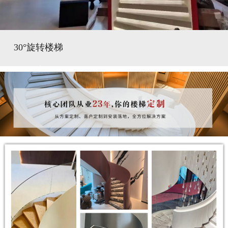
30°旋转楼梯