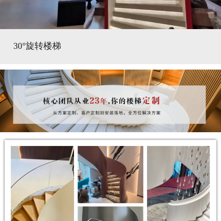
30°旋转楼梯