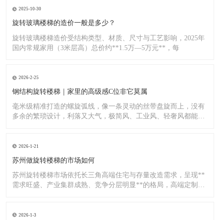
2025-10-30
旋转玻璃楼梯的造价一般是多少？
旋转玻璃楼梯造价受结构类型、材质、尺寸与工艺影响，2025年
国内常规家用（3米层高）总价约**1.5万—5万元**，每
2026-2-25
钢结构旋转楼梯｜家里的高级感C位非它莫属
毫米级精准打造的螺旋弧线，像一条灵动的丝带盘旋而上，没有
多余的繁琐设计，利落又大气，极简风、工业风、轻奢风都能完
美适配
2026-1-21
苏州做旋转楼梯的市场如何
苏州旋转楼梯市场依托长三角高端住宅与存量改造需求，呈现**
需求旺盛、产业集群成熟、竞争分层明显**的格局，高端定制与
标
2026-1-3