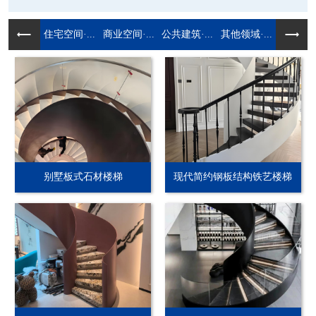
住宅空间·...
商业空间·...
公共建筑·...
其他领域·...
别墅板式石材楼梯
现代简约钢板结构铁艺楼梯