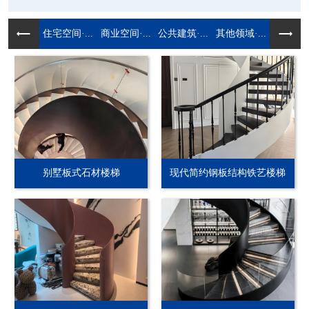
住宅空间·...
商业空间·...
公共建筑·...
其他领域·...
别墅板式石材楼梯
现代简约钢板结构铁艺楼梯