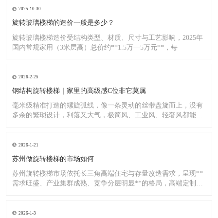
2025-10-30
旋转玻璃楼梯的造价一般是多少？
旋转玻璃楼梯造价受结构类型、材质、尺寸与工艺影响，2025年
国内常规家用（3米层高）总价约**1.5万—5万元**，每
2026-2-25
钢结构旋转楼梯｜家里的高级感C位非它莫属
毫米级精准打造的螺旋弧线，像一条灵动的丝带盘旋而上，没有
多余的繁琐设计，利落又大气，极简风、工业风、轻奢风都能完
美适配
2026-1-21
苏州做旋转楼梯的市场如何
苏州旋转楼梯市场依托长三角高端住宅与存量改造需求，呈现**
需求旺盛、产业集群成熟、竞争分层明显**的格局，高端定制与
标
2026-1-3