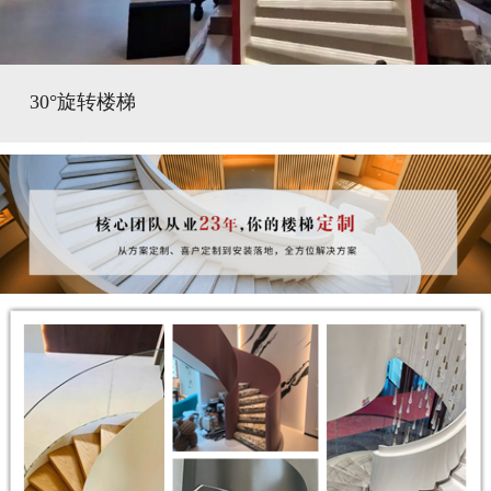
30°旋转楼梯