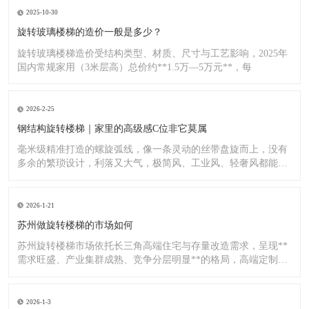
2025-10-30
旋转玻璃楼梯的造价一般是多少？
旋转玻璃楼梯造价受结构类型、材质、尺寸与工艺影响，2025年
国内常规家用（3米层高）总价约**1.5万—5万元**，每
2026-2-25
钢结构旋转楼梯｜家里的高级感C位非它莫属
毫米级精准打造的螺旋弧线，像一条灵动的丝带盘旋而上，没有
多余的繁琐设计，利落又大气，极简风、工业风、轻奢风都能完
美适配
2026-1-21
苏州做旋转楼梯的市场如何
苏州旋转楼梯市场依托长三角高端住宅与存量改造需求，呈现**
需求旺盛、产业集群成熟、竞争分层明显**的格局，高端定制与
标
2026-1-3