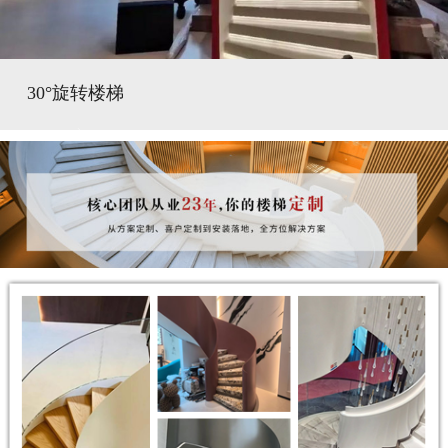
30°旋转楼梯