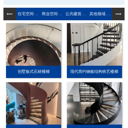
住宅空间·...
商业空间·...
公共建筑·...
其他领域·...
别墅板式石材楼梯
现代简约钢板结构铁艺楼梯