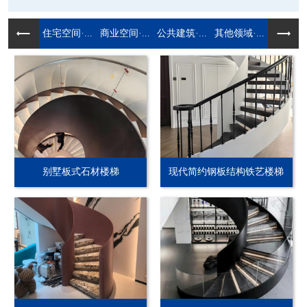
住宅空间·...
商业空间·...
公共建筑·...
其他领域·...
别墅板式石材楼梯
现代简约钢板结构铁艺楼梯