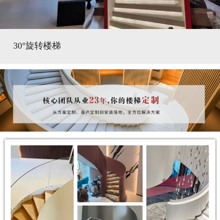
30°旋转楼梯