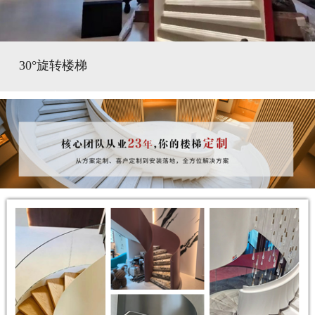
30°旋转楼梯