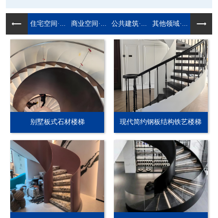
住宅空间·...
商业空间·...
公共建筑·...
其他领域·...
别墅板式石材楼梯
现代简约钢板结构铁艺楼梯