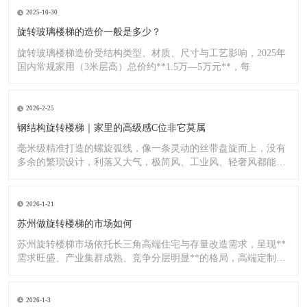
2025-10-30
旋转玻璃楼梯的造价一般是多少？
旋转玻璃楼梯造价受结构类型、材质、尺寸与工艺影响，2025年
国内常规家用（3米层高）总价约**1.5万—5万元**，每
2026-2-25
钢结构旋转楼梯｜家里的高级感C位非它莫属
毫米级精准打造的螺旋弧线，像一条灵动的丝带盘旋而上，没有
多余的繁琐设计，利落又大气，极简风、工业风、轻奢风都能完
美适配
2026-1-21
苏州做旋转楼梯的市场如何
苏州旋转楼梯市场依托长三角高端住宅与存量改造需求，呈现**
需求旺盛、产业集群成熟、竞争分层明显**的格局，高端定制与
标
2026-1-3