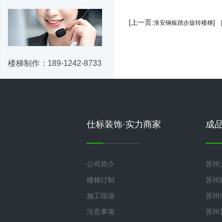
[上一页:
]
淮安钢板踏步旋转楼梯
楼梯制作：
189-1242-8733
仕标装饰·实力商家
成
公司简介
苏州
楼梯订制
苏州
施工现场
苏州
注意事项
苏州