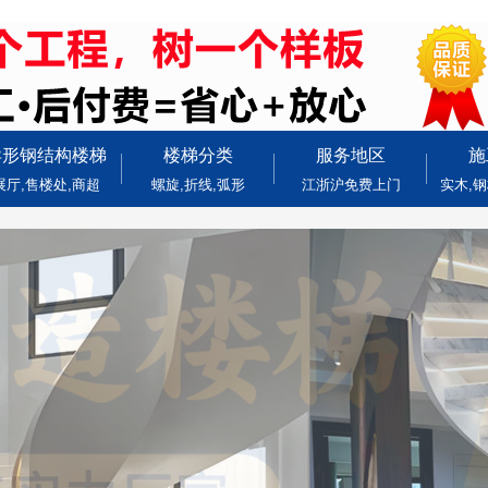
异形钢结构楼梯
楼梯分类
服务地区
施
展厅,售楼处,商超
螺旋,折线,弧形
江浙沪免费上门
实木,钢