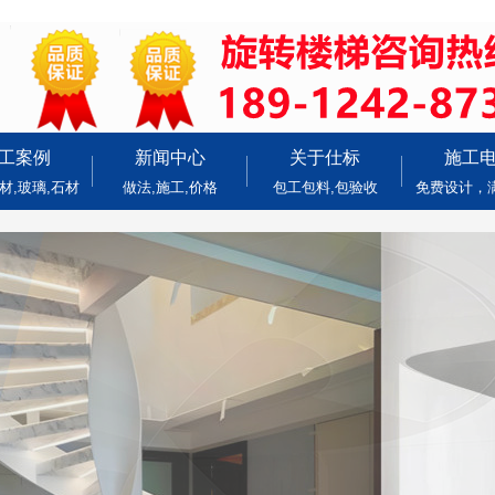
工案例
新闻中心
关于仕标
施工
材,玻璃,石材
做法,施工,价格
包工包料,包验收
免费设计，