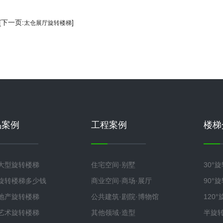
 [下一页:
]
太仓展厅旋转楼梯
品案例
工程案例
楼梯
大型旋转楼梯
住宅空间·别墅
30°
旋转楼梯多少钱
商业空间·商场·展厅
90°
地产旋转楼梯
公共建筑·剧院·博物馆
120
艺术旋转楼梯
其他领域·造型
半旋