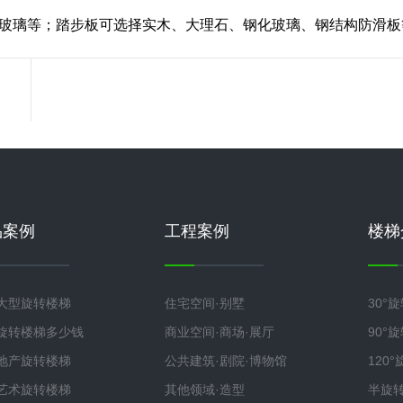
玻璃等；踏步板可选择实木、大理石、钢化玻璃、钢结构防滑板
品案例
工程案例
楼梯
大型旋转楼梯
住宅空间·别墅
30°
旋转楼梯多少钱
商业空间·商场·展厅
90°
地产旋转楼梯
公共建筑·剧院·博物馆
120
艺术旋转楼梯
其他领域·造型
半旋