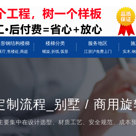
异形钢结构楼梯
楼梯分类
服务地区
施
展厅,售楼处,商超
螺旋,折线,弧形
江浙沪免费上门
实木,钢
制流程_别墅 / 商用
主要集中在设计选型、材质工艺、安全规范、成本