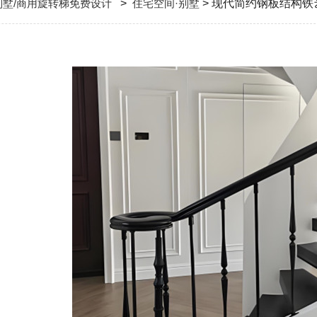
别墅/商用旋转梯免费设计
>
住宅空间·别墅
> 现代简约钢板结构铁