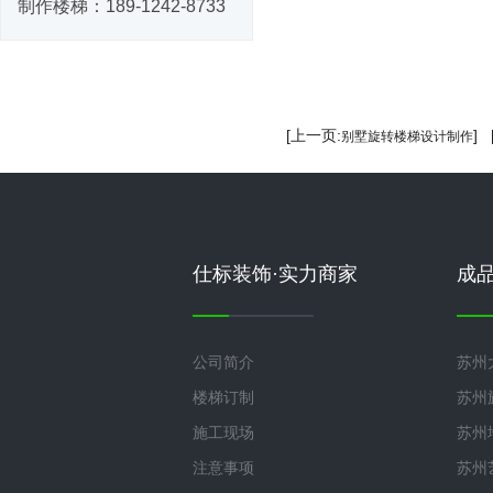
制作楼梯：
189-1242-8733
[上一页:
]
别墅旋转楼梯设计制作
仕标装饰·实力商家
成
公司简介
苏州
楼梯订制
苏州
施工现场
苏州
注意事项
苏州