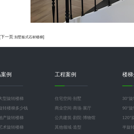
 [下一页:
]
别墅板式石材楼梯
品案例
工程案例
楼梯
大型旋转楼梯
住宅空间·别墅
30°
旋转楼梯多少钱
商业空间·商场·展厅
90°
地产旋转楼梯
公共建筑·剧院·博物馆
120
艺术旋转楼梯
其他领域·造型
半旋