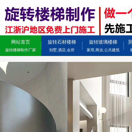
网站首页
旋转石材楼梯
旋转玻璃楼梯
旋转楼梯制作厂家
别墅,酒店,会所
家用,商业,公共建筑