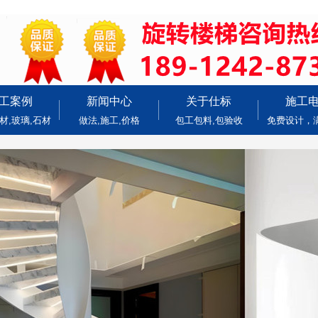
工案例
新闻中心
关于仕标
施工
材,玻璃,石材
做法,施工,价格
包工包料,包验收
免费设计，