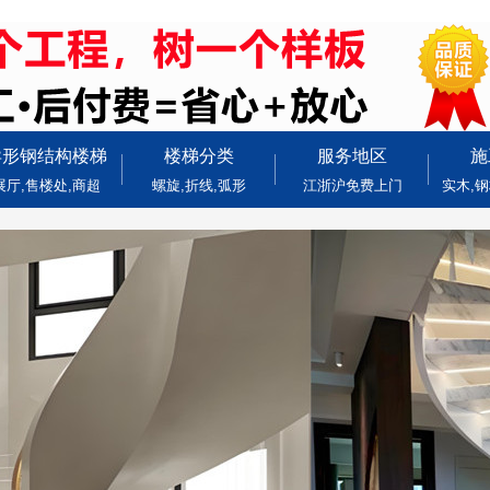
异形钢结构楼梯
楼梯分类
服务地区
施
展厅,售楼处,商超
螺旋,折线,弧形
江浙沪免费上门
实木,钢