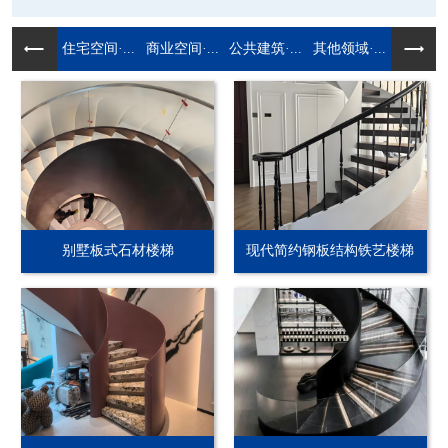
住宅空间·...
商业空间·...
公共建筑·...
其他领域·...
别墅板式石材楼梯
现代简约钢板结构铁艺楼梯