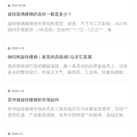
2025-10-30
旋转玻璃楼梯的造价一般是多少？
旋转玻璃楼梯造价受结构类型、材质、尺寸与工艺影响，2025年
国内常规家用（3米层高）总价约**1.5万—5万元**，每
2026-2-25
钢结构旋转楼梯｜家里的高级感C位非它莫属
毫米级精准打造的螺旋弧线，像一条灵动的丝带盘旋而上，没有
多余的繁琐设计，利落又大气，极简风、工业风、轻奢风都能完
美适配
2026-1-21
苏州做旋转楼梯的市场如何
苏州旋转楼梯市场依托长三角高端住宅与存量改造需求，呈现**
需求旺盛、产业集群成熟、竞争分层明显**的格局，高端定制与
标
2026-1-3