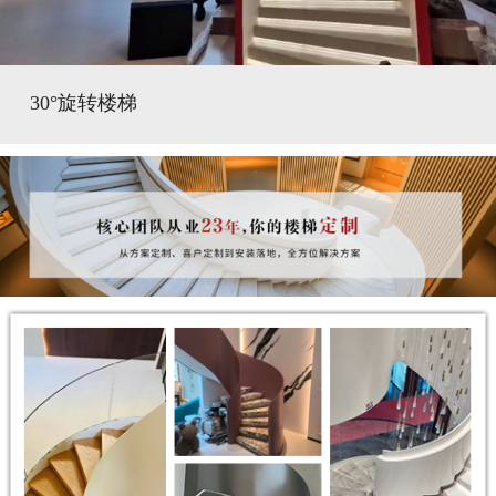
30°旋转楼梯