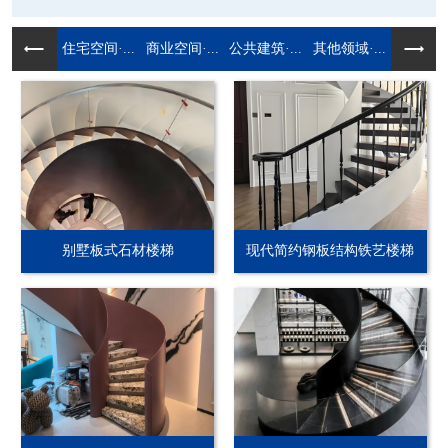
住宅空间·...
商业空间·...
公共建筑·...
其他领域·...
别墅板式石材楼梯
现代简约钢板结构铁艺楼梯