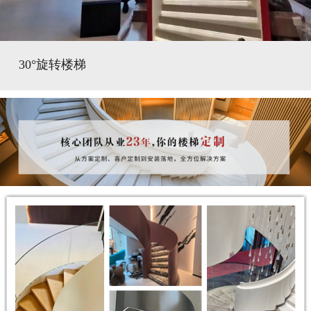
30°旋转楼梯