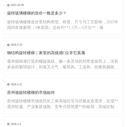
2025-10-30
旋转玻璃楼梯的造价一般是多少？
旋转玻璃楼梯造价受结构类型、材质、尺寸与工艺影响，2025年
国内常规家用（3米层高）总价约**1.5万—5万元**，每
2026-2-25
钢结构旋转楼梯｜家里的高级感C位非它莫属
毫米级精准打造的螺旋弧线，像一条灵动的丝带盘旋而上，没有
多余的繁琐设计，利落又大气，极简风、工业风、轻奢风都能完
美适配
2026-1-21
苏州做旋转楼梯的市场如何
苏州旋转楼梯市场依托长三角高端住宅与存量改造需求，呈现**
需求旺盛、产业集群成熟、竞争分层明显**的格局，高端定制与
标
2026-1-3