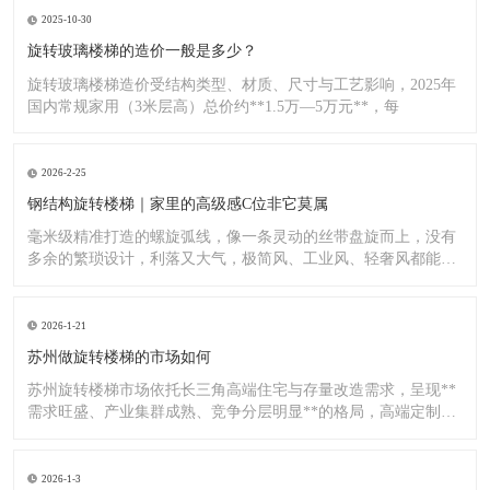
2025-10-30
旋转玻璃楼梯的造价一般是多少？
旋转玻璃楼梯造价受结构类型、材质、尺寸与工艺影响，2025年
国内常规家用（3米层高）总价约**1.5万—5万元**，每
2026-2-25
钢结构旋转楼梯｜家里的高级感C位非它莫属
毫米级精准打造的螺旋弧线，像一条灵动的丝带盘旋而上，没有
多余的繁琐设计，利落又大气，极简风、工业风、轻奢风都能完
美适配
2026-1-21
苏州做旋转楼梯的市场如何
苏州旋转楼梯市场依托长三角高端住宅与存量改造需求，呈现**
需求旺盛、产业集群成熟、竞争分层明显**的格局，高端定制与
标
2026-1-3