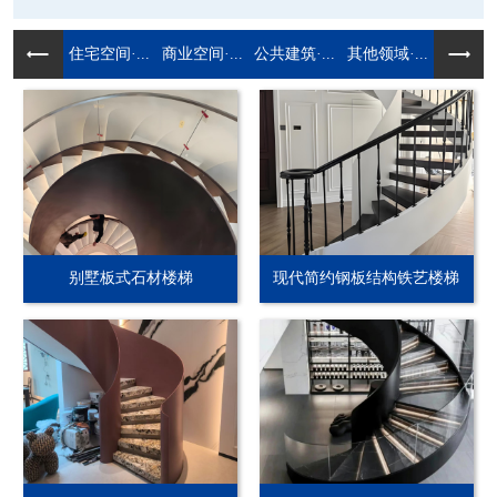
住宅空间·...
商业空间·...
公共建筑·...
其他领域·...
别墅板式石材楼梯
现代简约钢板结构铁艺楼梯