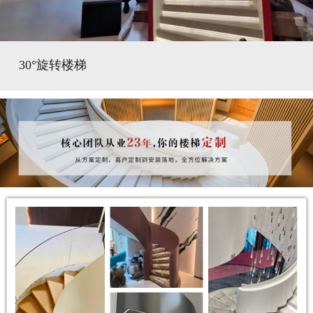
30°旋转楼梯