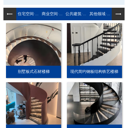
住宅空间·...
商业空间·...
公共建筑·...
其他领域·...
别墅板式石材楼梯
现代简约钢板结构铁艺楼梯