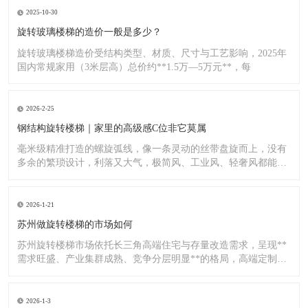
2025-10-30
旋转玻璃楼梯的造价一般是多少？
旋转玻璃楼梯造价受结构类型、材质、尺寸与工艺影响，2025年
国内常规家用（3米层高）总价约**1.5万—5万元**，每
2026-2-25
钢结构旋转楼梯｜家里的高级感C位非它莫属
毫米级精准打造的螺旋弧线，像一条灵动的丝带盘旋而上，没有
多余的繁琐设计，利落又大气，极简风、工业风、轻奢风都能完
美适配
2026-1-21
苏州做旋转楼梯的市场如何
苏州旋转楼梯市场依托长三角高端住宅与存量改造需求，呈现**
需求旺盛、产业集群成熟、竞争分层明显**的格局，高端定制与
标
2026-1-3