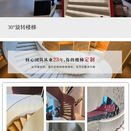
30°旋转楼梯