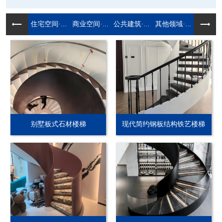
住宅空间·...
商业空间·...
公共建筑·...
其他领域·...
别墅板式石材楼梯
现代简约钢板结构铁艺楼梯