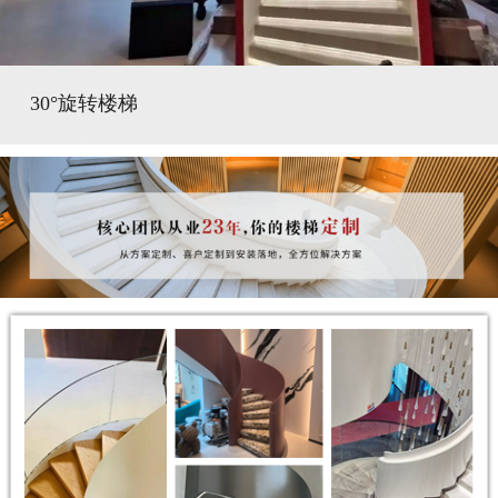
30°旋转楼梯