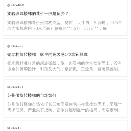
2025-10-30
旋转玻璃楼梯的造价一般是多少？
旋转玻璃楼梯造价受结构类型、材质、尺寸与工艺影响，2025年
国内常规家用（3米层高）总价约**1.5万—5万元**，每
2026-2-25
钢结构旋转楼梯｜家里的高级感C位非它莫属
毫米级精准打造的螺旋弧线，像一条灵动的丝带盘旋而上，没有
多余的繁琐设计，利落又大气，极简风、工业风、轻奢风都能完
美适配
2026-1-21
苏州做旋转楼梯的市场如何
苏州旋转楼梯市场依托长三角高端住宅与存量改造需求，呈现**
需求旺盛、产业集群成熟、竞争分层明显**的格局，高端定制与
标
2026-1-3