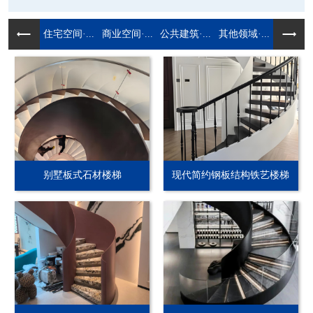
住宅空间·...
商业空间·...
公共建筑·...
其他领域·...
别墅板式石材楼梯
现代简约钢板结构铁艺楼梯