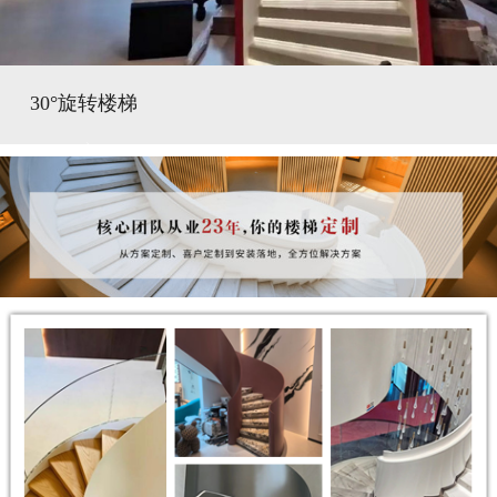
30°旋转楼梯