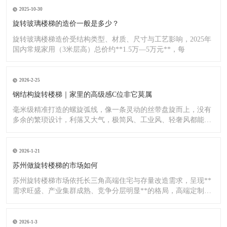
2025-10-30
旋转玻璃楼梯的造价一般是多少？
旋转玻璃楼梯造价受结构类型、材质、尺寸与工艺影响，2025年
国内常规家用（3米层高）总价约**1.5万—5万元**，每
2026-2-25
钢结构旋转楼梯｜家里的高级感C位非它莫属
毫米级精准打造的螺旋弧线，像一条灵动的丝带盘旋而上，没有
多余的繁琐设计，利落又大气，极简风、工业风、轻奢风都能完
美适配
2026-1-21
苏州做旋转楼梯的市场如何
苏州旋转楼梯市场依托长三角高端住宅与存量改造需求，呈现**
需求旺盛、产业集群成熟、竞争分层明显**的格局，高端定制与
标
2026-1-3