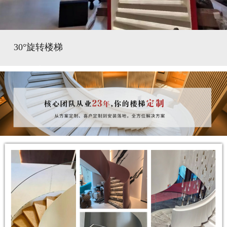
30°旋转楼梯