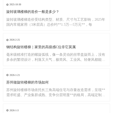
2025-10-30
旋转玻璃楼梯的造价一般是多少？
旋转玻璃楼梯造价受结构类型、材质、尺寸与工艺影响，2025年
国内常规家用（3米层高）总价约**1.5万—5万元**，每
2026-2-25
钢结构旋转楼梯｜家里的高级感C位非它莫属
毫米级精准打造的螺旋弧线，像一条灵动的丝带盘旋而上，没有
多余的繁琐设计，利落又大气，极简风、工业风、轻奢风都能完
美适配
2026-1-21
苏州做旋转楼梯的市场如何
苏州旋转楼梯市场依托长三角高端住宅与存量改造需求，呈现**
需求旺盛、产业集群成熟、竞争分层明显**的格局，高端定制与
标
2026-1-3