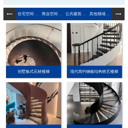
住宅空间·...
商业空间·...
公共建筑·...
其他领域·...
别墅板式石材楼梯
现代简约钢板结构铁艺楼梯