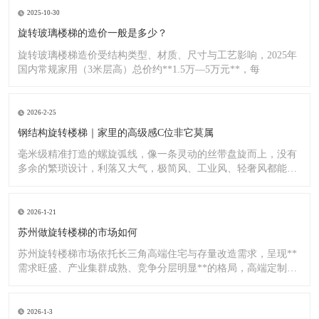
2025-10-30
旋转玻璃楼梯的造价一般是多少？
旋转玻璃楼梯造价受结构类型、材质、尺寸与工艺影响，2025年
国内常规家用（3米层高）总价约**1.5万—5万元**，每
2026-2-25
钢结构旋转楼梯｜家里的高级感C位非它莫属
毫米级精准打造的螺旋弧线，像一条灵动的丝带盘旋而上，没有
多余的繁琐设计，利落又大气，极简风、工业风、轻奢风都能完
美适配
2026-1-21
苏州做旋转楼梯的市场如何
苏州旋转楼梯市场依托长三角高端住宅与存量改造需求，呈现**
需求旺盛、产业集群成熟、竞争分层明显**的格局，高端定制与
标
2026-1-3