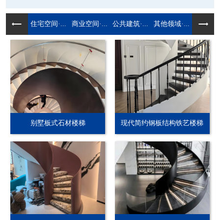
住宅空间·...
商业空间·...
公共建筑·...
其他领域·...
别墅板式石材楼梯
现代简约钢板结构铁艺楼梯