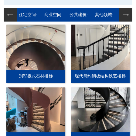
住宅空间·...
商业空间·...
公共建筑·...
其他领域·...
别墅板式石材楼梯
现代简约钢板结构铁艺楼梯