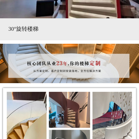
30°旋转楼梯