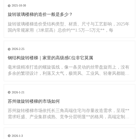
2025-10-30
旋转玻璃楼梯的造价一般是多少？
旋转玻璃楼梯造价受结构类型、材质、尺寸与工艺影响，2025年
国内常规家用（3米层高）总价约**1.5万—5万元**，每
2026-2-25
钢结构旋转楼梯｜家里的高级感C位非它莫属
毫米级精准打造的螺旋弧线，像一条灵动的丝带盘旋而上，没有
多余的繁琐设计，利落又大气，极简风、工业风、轻奢风都能完
美适配
2026-1-21
苏州做旋转楼梯的市场如何
苏州旋转楼梯市场依托长三角高端住宅与存量改造需求，呈现**
需求旺盛、产业集群成熟、竞争分层明显**的格局，高端定制与
标
2026-1-3