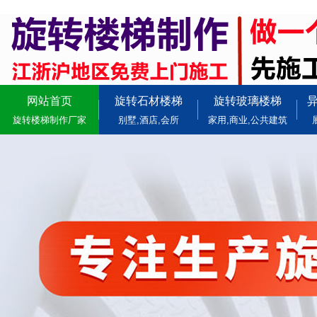
网站首页
旋转石材楼梯
旋转玻璃楼梯
旋转楼梯制作厂家
别墅,酒店,会所
家用,商业,公共建筑