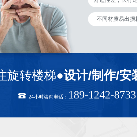
舒适性差，长行
不同材质易出损
注旋转楼梯●
设计/制作/安
189-1242-8733
24小时咨询电话：