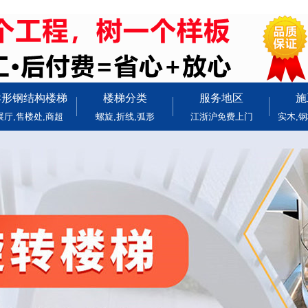
异形钢结构楼梯
楼梯分类
服务地区
施
展厅,售楼处,商超
螺旋,折线,弧形
江浙沪免费上门
实木,钢