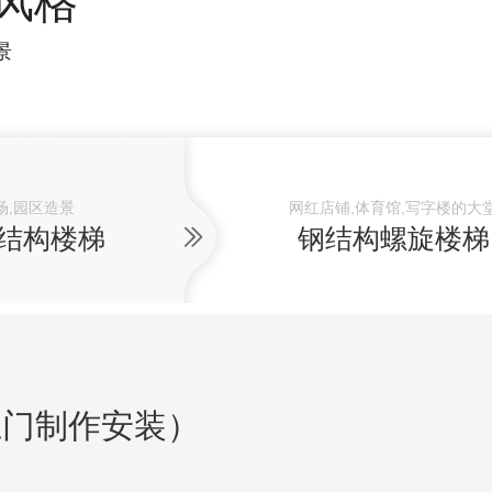
风格
景
场,园区造景
网红店铺,体育馆,写字楼的大
结构楼梯
钢结构螺旋楼梯
上门制作安装）