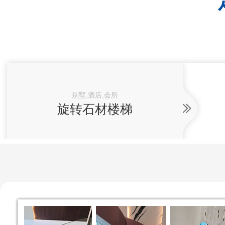
别墅,酒店,会所
旋转石材楼梯