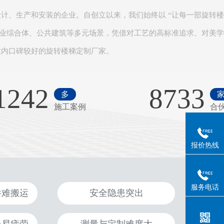
计、生产和安装的企业。自创立以来，我们始终以 “让每一部旋转
商业综合体、公共建筑等多元场景，凭借对工艺的高标准追求、对美
内口碑较好的旋转楼梯定制厂家。​
1242
8733
多
施工案例
合
报价热线
服务电话
件难搬运
安全隐患突出