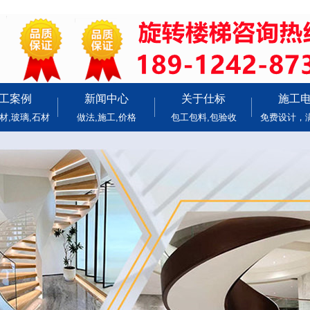
工案例
新闻中心
关于仕标
施工
材,玻璃,石材
做法,施工,价格
包工包料,包验收
免费设计，