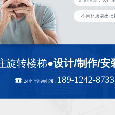
舒适性差，长行
不同材质易出损
注旋转楼梯●
设计/制作/安
189-1242-8733
24小时咨询电话：