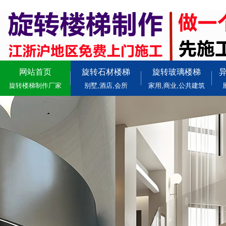
网站首页
旋转石材楼梯
旋转玻璃楼梯
旋转楼梯制作厂家
别墅,酒店,会所
家用,商业,公共建筑