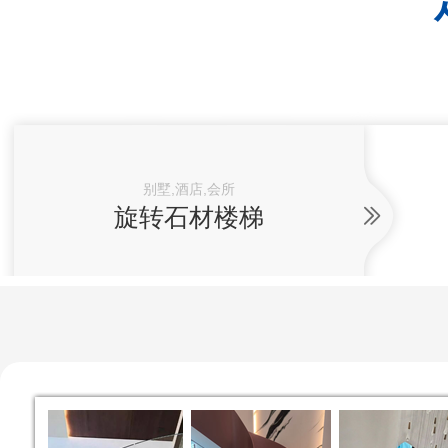
别墅,酒店,会所
旋转石材楼梯