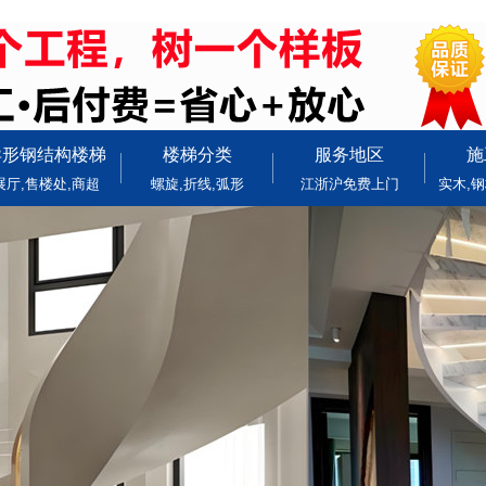
异形钢结构楼梯
楼梯分类
服务地区
施
展厅,售楼处,商超
螺旋,折线,弧形
江浙沪免费上门
实木,钢