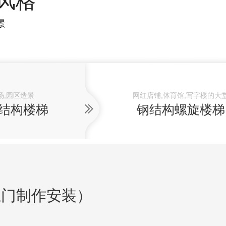
风格
景
场,园区造景
网红店铺,体育馆,写字楼的大
结构楼梯
钢结构螺旋楼梯
上门制作安装）