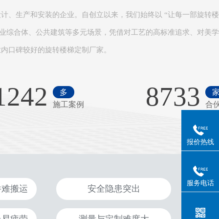
计、生产和安装的企业。自创立以来，我们始终以 “让每一部旋转
商业综合体、公共建筑等多元场景，凭借对工艺的高标准追求、对美
内口碑较好的旋转楼梯定制厂家。​
1242
8733
多
施工案例
合
报价热线
服务电话
件难搬运
安全隐患突出