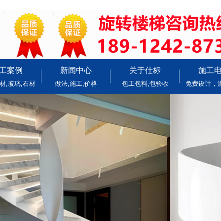
工案例
新闻中心
关于仕标
施工
材,玻璃,石材
做法,施工,价格
包工包料,包验收
免费设计，