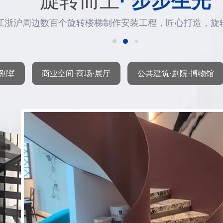
旋转而上
· 步步生光
江浙沪周边数百个旋转楼梯制作安装工程，匠心打造，旋
·别墅
商业空间·商场·展厅
公共建筑·剧院·博物馆